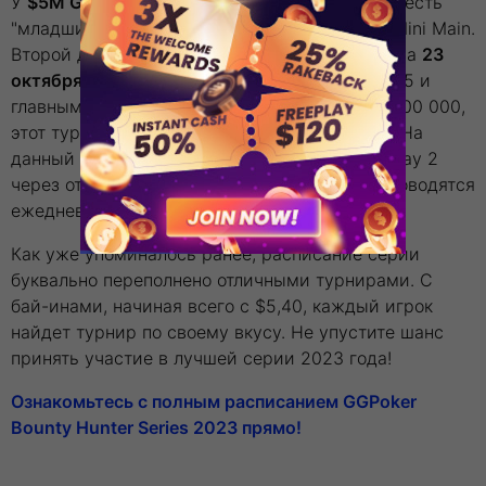
У
$5M GTD Mystery Bounty Main Event
также есть
"младший брат" - $1,5M GTD Mystery Bounty Mini Main.
Второй день (Day 2) этого турнира назначен на
23
октября в 18:30 по UTC
. С бай-ином всего $25 и
главным призом Mystery Bounty в размере $100 000,
этот турнир получил большую популярность. На
данный момент уже 4 443 игрока прошли в Day 2
через отборочные турниры Day 1, которые проводятся
ежедневно.
Как уже упоминалось ранее, расписание серии
буквально переполнено отличными турнирами. С
бай-инами, начиная всего с $5,40, каждый игрок
найдет турнир по своему вкусу. Не упустите шанс
принять участие в лучшей серии 2023 года!
Ознакомьтесь с полным расписанием GGPoker
Bounty Hunter Series 2023 прямо!