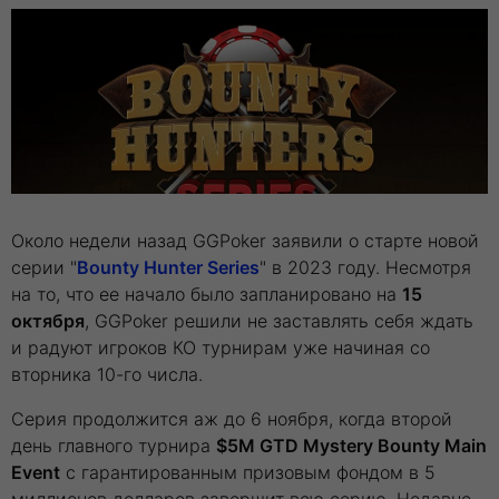
Около недели назад GGPoker заявили о старте новой
серии "
Bounty Hunter Series
" в 2023 году. Несмотря
на то, что ее начало было запланировано на
15
октября
, GGPoker решили не заставлять себя ждать
и радуют игроков КО турнирам уже начиная со
вторника 10-го числа.
Серия продолжится аж до 6 ноября, когда второй
день главного турнира
$5M GTD Mystery Bounty Main
Event
с гарантированным призовым фондом в 5
миллионов долларов завершит всю серию. Недавно