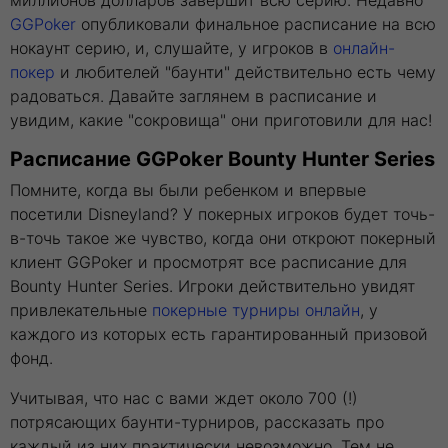
GGPoker
опубликовали финальное расписание на всю
нокаунт серию, и, слушайте, у игроков в
онлайн-
покер
и любителей "баунти" действительно есть чему
радоваться. Давайте заглянем в расписание и
увидим, какие "сокровища" они приготовили для нас!
Расписание GGPoker Bounty Hunter Series
Помните, когда вы были ребенком и впервые
посетили Disneyland? У покерных игроков будет точь-
в-точь такое же чувство, когда они откроют покерный
клиент GGPoker и просмотрят все расписание для
Bounty Hunter Series. Игроки действительно увидят
привлекательные
покерные турниры онлайн
, у
каждого из которых есть гарантированный призовой
фонд.
Учитывая, что нас с вами ждет около 700 (!)
потрясающих баунти-турниров, рассказать про
каждый из них практически невозможно. Тем не