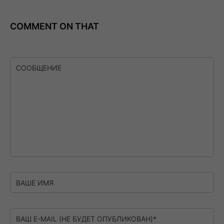
COMMENT ON THAT
СООБЩЕНИЕ
ВАШЕ ИМЯ
ВАШ E-MAIL (НЕ БУДЕТ ОПУБЛИКОВАН)*