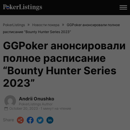
October
»
»
20,
PokerListings
Новости покера
GGPoker анонсировали полное
2023
расписание “Bounty Hunter Series 2023”
GGPoker анонсировали
полное расписание
“Bounty Hunter Series
2023”
Andrii Onushko
PokerListings Author
October 20, 2023 · 1 минут на чтение
Share