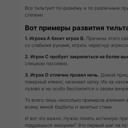
Все тильтуют по-разному и по различным при
степени.
Вот примеры развития тильта
1. Игрока А бесит игрок B.
Причины этого сейч
со слабыми руками, играть чересчур агресси
2. Игрок С пробует закрепиться на более в
слишком пассивно.
3. Игрок D отлично провел ночь.
Домой прише
покерный клиент, начинает катку. Из-за нах
лузово и не особо беспокоится о своем винре
То всего лишь несколько примеров влияния 
всему виной бэдбиты и залитые стеки.
И вот что важно. Нужно понять истинную при
поддаешься эмоциям? Это первый шаг на пут