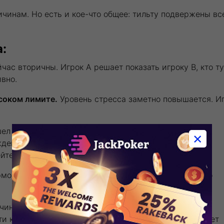
чинам. Но есть и кое-что общее: тильту подвержены все
:
ас вторичны. Игрок А решает показать игроку В, кто ту
вно.
ысоком лимите.
Уровень стресса заметно повышается. Иг
л поздно, но в приподнятом настроении. Открывает
×
ождения в «приподнятом настроении» он играет очень
йте.
эмоционального состояния на игровой процесс. Часто
чину тильта. Почему ты перестаешь играть хорошо и
и к подавлению тильта. Поиск первопричины помогает