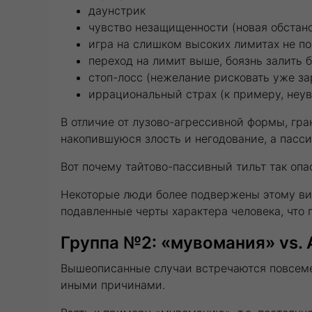
даунстрик
чувство незащищенности (новая обстано
игра на слишком высоких лимитах не по
переход на лимит выше, боязнь залить 
стоп-лосс (нежелание рисковать уже з
иррациональный страх (к примеру, неу
В отличие от лузово-агрессивной формы, гр
накопившуюся злость и негодование, а пасс
Вот почему тайтово-пассивный тильт так опа
Некоторые люди более подвержены этому вид
подавленные черты характера человека, чт
Группа №2: «мувомания» vs.
Вышеописанные случаи встречаются повсеме
иными причинами.