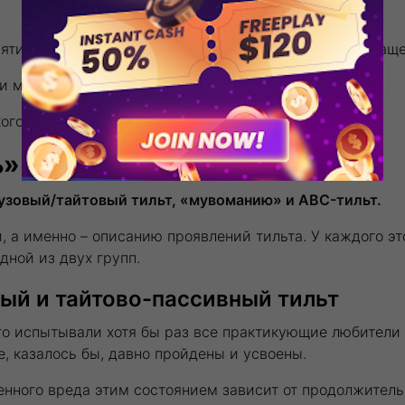
инятии решений. Любые эмоции только мешают. Чем чаще
и могут засадить весь банкролл.
ого состояния и определить тип тильта.
» vs. ABC-покер
узовый/тайтовый тильт, «мувоманию» и ABC-тильт.
, а именно – описанию проявлений тильта. У каждого это
дной из двух групп.
ный и тайтово-пассивный тильт
его испытывали хотя бы раз все практикующие любител
е, казалось бы, давно пройдены и усвоены.
сенного вреда этим состоянием зависит от продолжител