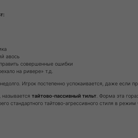
т:
ика
ий авось
справить совершенные ошибки
ехало на ривере» т.д.
недолго. Игрок постепенно успокаивается, даже если п
, называется
тайтово-пассивный тильт
. Форма эта гора
оего стандартного тайтово-агрессивного стиля в режим