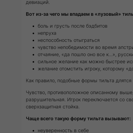
девиаций.
Вот из-за чего мы впадаем в «лузовый» тиль
боль и грусть после бэдбитов
непруха
неспособность отыграться
чувство непобедимости во время апстр
отчаяние, «да пошло оно все к…», русск
сильное желание как можно быстрее и
желание отомстить игроку, которому «до
Как правило, подобные формы тильта длятся 
Чувство, противоположное описанному выше
разрушительная. Игрок переключается со св
сверхзащитная стойка.
Чаще всего такую форму тильта вызывают
:
неуверенность в себе