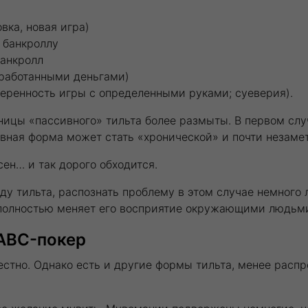
вка, новая игра)
 банкроллу
банкролл
аработанными деньгами)
веренность игры с определенными руками; суеверия).
аницы «пассивного» тильта более размыты. В первом сл
ивная форма может стать «хронической» и почти незаме
сен… и так дорого обходится.
у тильта, распознать проблему в этом случае немного 
о полностью меняет его восприятие окружающими людьм
 ABC-покер
стно. Однако есть и другие формы тильта, менее рас