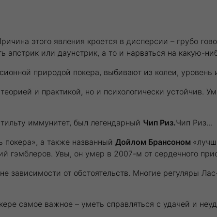
Причина этого явления кроется в дисперсии – грубо гов
ь апстрик или даунстрик, а то и нарваться на какую-н
ионной природой покера, выбивают из колеи, уровень и
теорией и практикой, но и психологически устойчив. Ум
 тильту иммунитет, был легендарный
Чип Риз.
Чип Риз...
 покера», а также названный
Дойлом Брансоном
«лучш
й гэмблеров. Увы, он умер в 2007-м от сердечного прис
не зависимости от обстоятельств. Многие регуляры Лас
окере самое важное – уметь справляться с удачей и неуд