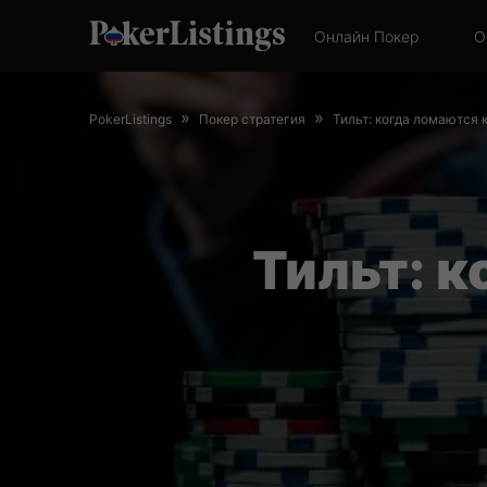
Онлайн Покер
О
December
15,
»
»
PokerListings
Покер стратегия
Тильт: когда ломаются 
2020
Тильт: 