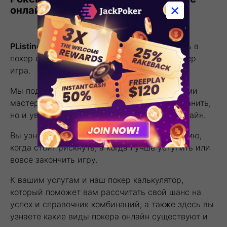
×
онлайн
PListings Россия
не только научит вас играть в
покер онлайн, но и расскажет, что такое покер
игра.
Мы поделимся нашими знаниями и секретами
мастерства, чтобы вы умели не только сохранить,
но и увеличить свои выигрыши в покере онлайн.
Вы узнаете как правильно оценивать ситуацию,
когда стоит рискнуть, а когда лучше уступить или
вовсе закончить игру.
К вашим услугам и наш покер калькулятор,
который поможет вам рассчитать свой шанс на
успех и справочник комбинаций, а также здесь вы
узнаете какие виды покера онлайн существуют и